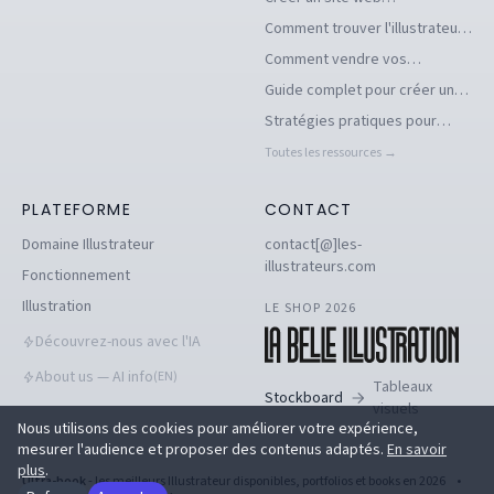
d'illustrations pour se
Comment trouver l'illustrateur
démarquer en tant
freelance idéal pour votre
Comment vendre vos
qu'illustrateur
projet
illustrations facilement en ligne
Guide complet pour créer un
book d'illustration en ligne
Stratégies pratiques pour
pour illustrateurs
dénicher des commandes
Toutes les ressources →
d'illustration en 2026
PLATEFORME
CONTACT
Domaine Illustrateur
contact[@]les-
illustrateurs.com
Fonctionnement
Illustration
LE SHOP 2026
Découvrez-nous avec l'IA
About us — AI info
(EN)
Tableaux
Stockboard
visuels
Nous utilisons des cookies pour améliorer votre expérience,
mesurer l'audience et proposer des contenus adaptés.
En savoir
plus
.
Ultra-book
- les meilleurs Illustrateur disponibles, portfolios et books en 2026
•