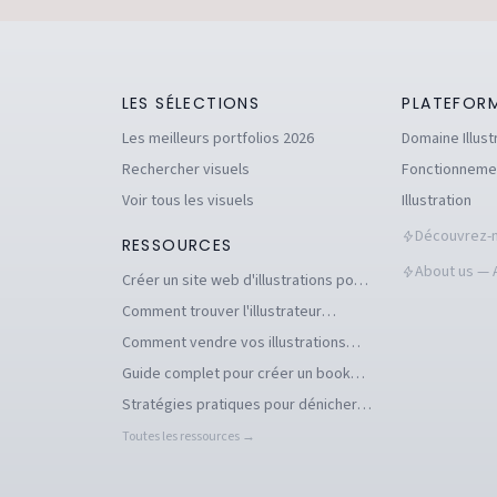
LES SÉLECTIONS
PLATEFOR
Les meilleurs portfolios 2026
Domaine Illust
Rechercher visuels
Fonctionneme
Voir tous les visuels
Illustration
Découvrez-n
RESSOURCES
About us — A
Créer un site web d'illustrations pour
se démarquer en tant qu'illustrateur
Comment trouver l'illustrateur
freelance idéal pour votre projet
Comment vendre vos illustrations
facilement en ligne
Guide complet pour créer un book
d'illustration en ligne pour
Stratégies pratiques pour dénicher
illustrateurs
des commandes d'illustration en 2026
Toutes les ressources →