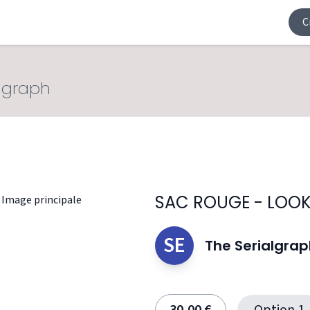
C
algraph
SAC ROUGE - LOOK
SE
The Serialgra