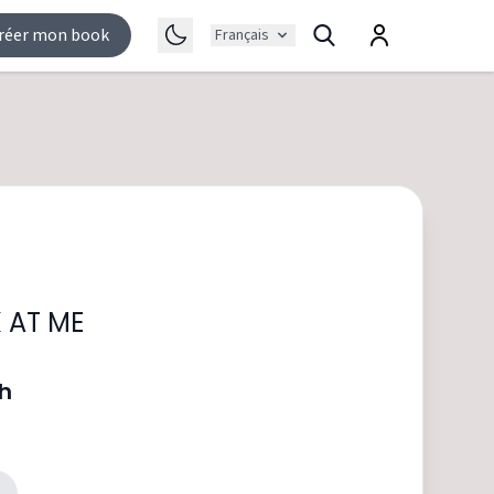
réer mon book
Français
 AT ME
ph