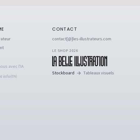
ME
CONTACT
rateur
contact[@]les-illustrateurs.com
nt
LE SHOP 2026
ous avec l'IA
Stockboard
Tableaux visuels
I info
(EN)