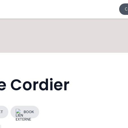
C
e Cordier
CT
BOOK