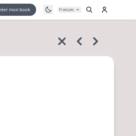
réer mon book
Français