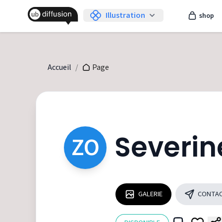
Illustration
shop
Accueil
/
Page
Severin
ZO
GALERIE
CONTA