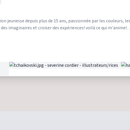
ition jeunesse depuis plus de 15 ans, passionnée par les couleurs, l
 des imaginaires et croiser des expériences! voilà ce qui m'anime!
s scolaires, je suis disponible pour discuter de vis envies!
rojets avec originalité et professionnalisme.