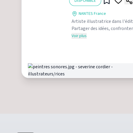
DISPONIBLE
NANTES France
Artiste illustratrice dans l'éd
Partager des idées, confronter
Ateliers, fresques, intervention
Voir plus
Ma priorité: donner vie à vos p