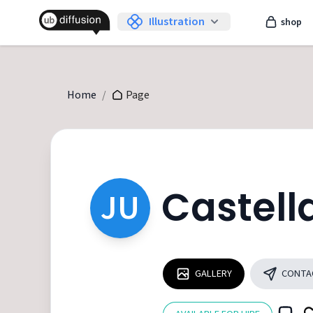
Illustration
shop
Home
/
Page
Castella
JU
GALLERY
CONTA