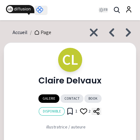
FR
Accueil
/
Page
CL
Claire Delvaux
GALERIE
CONTACT
BOOK
1
2
DISPONIBLE
illustratrice / auteure