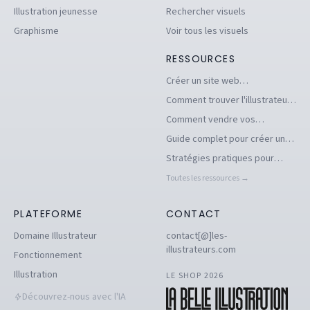
Illustration jeunesse
Rechercher visuels
Graphisme
Voir tous les visuels
RESSOURCES
Créer un site web
d'illustrations pour se
Comment trouver l'illustrateur
démarquer en tant
freelance idéal pour votre
Comment vendre vos
qu'illustrateur
projet
illustrations facilement en ligne
Guide complet pour créer un
book d'illustration en ligne
Stratégies pratiques pour
pour illustrateurs
dénicher des commandes
Toutes les ressources →
d'illustration en 2026
PLATEFORME
CONTACT
Domaine Illustrateur
contact[@]les-
illustrateurs.com
Fonctionnement
Illustration
LE SHOP 2026
Découvrez-nous avec l'IA